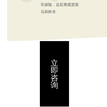
车探险，近距离观赏斑
马和羚羊
现
立
洲
即
咨
为
询
免