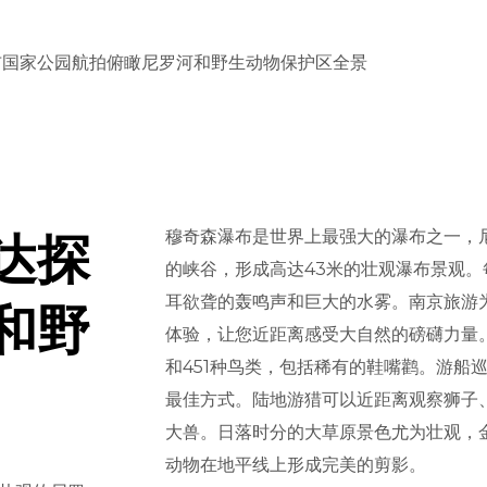
达探
穆奇森瀑布是世界上最强大的瀑布之一，
的峡谷，形成高达43米的壮观瀑布景观。
和野
耳欲聋的轰鸣声和巨大的水雾。南京旅游
体验，让您近距离感受大自然的磅礴力量。
和451种鸟类，包括稀有的鞋嘴鹳。游船
最佳方式。陆地游猎可以近距离观察狮子
大兽。日落时分的大草原景色尤为壮观，
动物在地平线上形成完美的剪影。