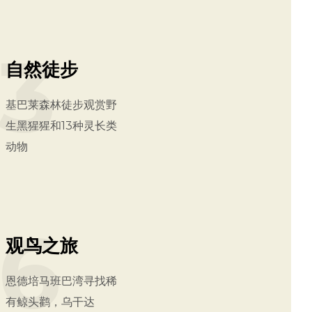
3
自然徒步
基巴莱森林徒步观赏野
生黑猩猩和13种灵长类
动物
6
观鸟之旅
恩德培马班巴湾寻找稀
有鲸头鹳，乌干达