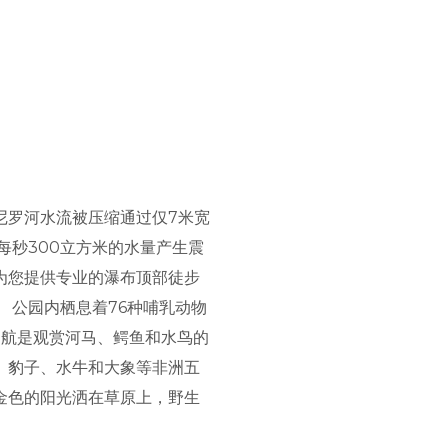
尼罗河水流被压缩通过仅7米宽
每秒300立方米的水量产生震
为您提供专业的瀑布顶部徒步
 公园内栖息着76种哺乳动物
巡航是观赏河马、鳄鱼和水鸟的
、豹子、水牛和大象等非洲五
金色的阳光洒在草原上，野生