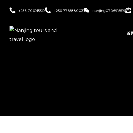
+256-706915519
+256-776588003
nanjing0706915519
首