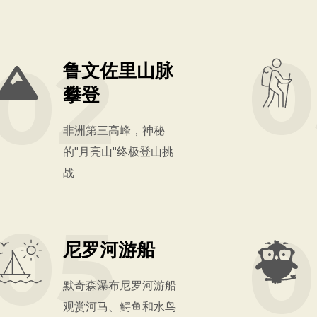
0
02
鲁文佐里山脉
攀登
非洲第三高峰，神秘
的"月亮山"终极登山挑
战
05
0
尼罗河游船
默奇森瀑布尼罗河游船
观赏河马、鳄鱼和水鸟