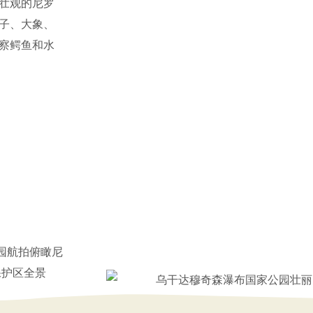
壮观的尼罗
子、大象、
察鳄鱼和水