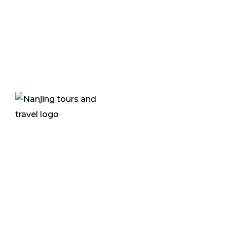
首
服
旅
乌干达坎帕拉新南京酒店G层
博
Plot 62B1, Ground Floor New
常
Nanjing Hotel
联
PO BOX 21855, Lugogo Bypass
Kampala Uganda