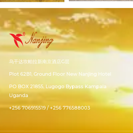
乌干达坎帕拉新南京酒店G层
Plot 62B1, Ground Floor New Nanjing Hotel
PO BOX 21855, Lugogo Bypass Kampala
Uganda
+256 706915519
/
+256 776588003