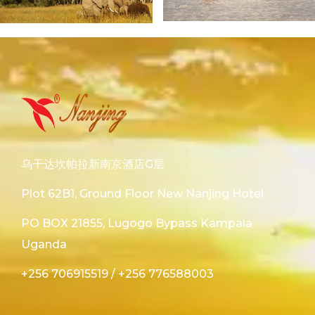
乌干达坎帕拉新南京酒店G层
Plot 62B1, Ground Floor New Nanjing Hotel
PO BOX 21855, Lugogo Bypass Kampala
Uganda
+256 706915519
/
+256 776588003